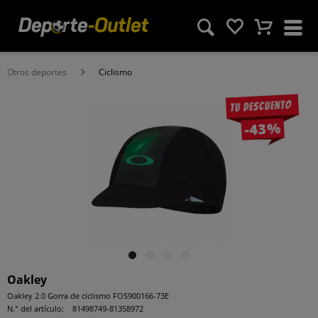
Otros deportes
Ciclismo
Tu descuento
-43%
Oakley
Oakley 2.0 Gorra de ciclismo FOS900166-73E
N.° del artículo:
81498749-81358972