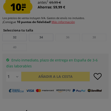
1
10.
antes
69,99 €
00
Ahorras: 59,99 €
Los precios de venta incluyen IVA.
Gastos de envío
no incluidos.
¡Consigue
10 puntos de fidelidad!
Más información
Selecciona tu talla
32
34
36
38
40
Envío inmediato, plazo de entrega en España de 3-6
días laborables
AÑADIR A LA CESTA