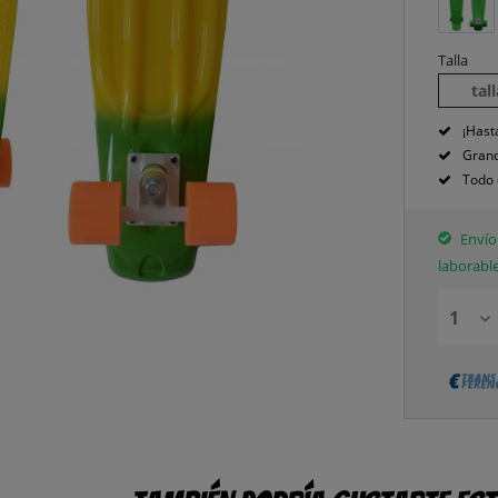
Talla
tal
¡Hast
Grand
Todo 
Envío 
laborabl