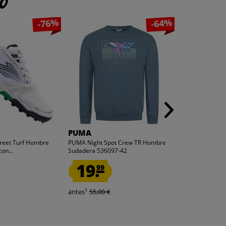
to
-76%
-64%
PUMA
macron
treet Turf Hombre
PUMA Night Spot Crew TR Hombre
Selección de r
on...
Sudadera 536097-42
macron Rugby 6
19.
13.
99
99
1
1
antes
55,00 €
antes
102,00 