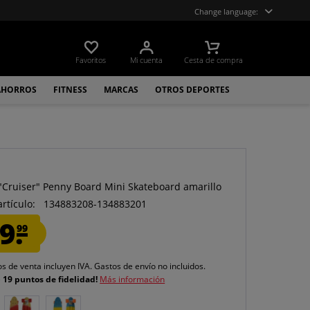
Change language:
Favoritos
Mi cuenta
Cesta de compra
AHORROS
FITNESS
MARCAS
OTROS DEPORTES
O
ruiser" Penny Board Mini Skateboard amarillo
artículo:
134883208-134883201
9.
99
os de venta incluyen IVA.
Gastos de envío
no incluidos.
e
19 puntos de fidelidad!
Más información