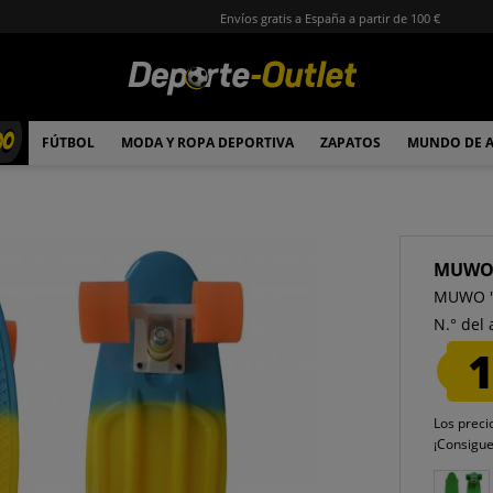
Envíos gratis a España a partir de 100 €
00
FÚTBOL
MODA Y ROPA DEPORTIVA
ZAPATOS
MUNDO DE 
MUW
MUWO "C
N.° del 
1
Los preci
¡Consigu