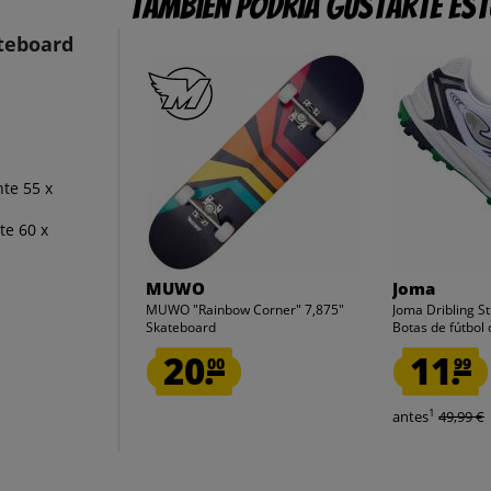
También podría gustarte es
teboard
te 55 x
te 60 x
MUWO
Joma
MUWO "Rainbow Corner" 7,875"
Joma Dribling S
Skateboard
Botas de fútbol c
20.
11.
00
99
1
antes
49,99 €