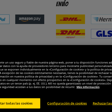
Envío
dones
R
erte un uso seguro y fiable de nuestra página web, poner a tu disposición funciones a
ar datos con la ayuda de proveedores terceros para mostrarte publicidad personalizada. 
que se exponen individualmente en la «Configuración de cookies» y la política de priva
 excepción de las cookies estrictamente necesarias, tienes la posibilidad de rechazar 
mación en nuestra política de privacidad y en la «Configuración de cookies». Tu consen
o en cualquier momento con efecto prospectivo en la «Configuración de cookies». Dep
os en un tercer país (p. ej. EE. UU.). Allí no queda garantizado un nivel de protección 
a seguridad accedan a tus datos sin posibilidad de recurrir.
Más información
tar todas las cookies
Configuración de cookies
Rechazarlas