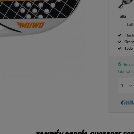
Talla
tal
¡Hast
Grand
Todo 
Envío 
laborabl