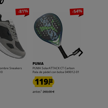
to
-81%
-54%
PUMA
ungaro®
Hombre Sneakers
PUMA SolarATTACK CT Carbon
ungaro® David
10
Pala de pádel con bolsa 049012-01
US0006-UX001
119.
3.
99
99
1
1
antes
260,00 €
antes
65,00 €