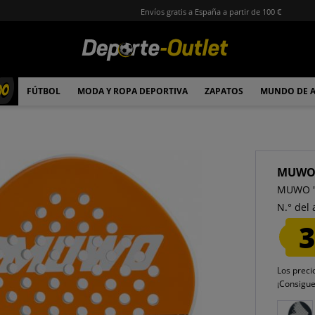
Envíos gratis a España a partir de 100 €
00
FÚTBOL
MODA Y ROPA DEPORTIVA
ZAPATOS
MUNDO DE 
MUW
MUWO "B
N.° del 
3
Los preci
¡Consigu