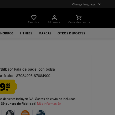
Change language:
Favoritos
Mi cuenta
Cesta de compra
AHORROS
FITNESS
MARCAS
OTROS DEPORTES
O
ilbao" Pala de pádel con bolsa
artículo:
87084903-87084900
9.
99
os de venta incluyen IVA.
Gastos de envío
no incluidos.
e
39 puntos de fidelidad!
Más información