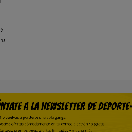
l
 y
inal