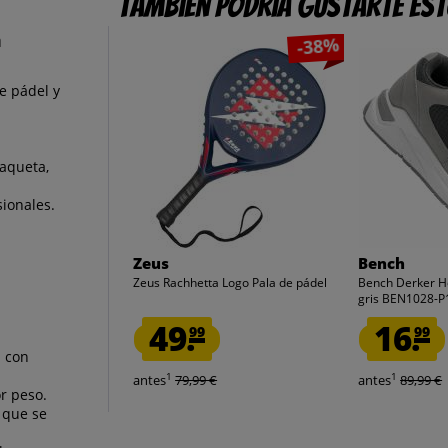
También podría gustarte es
a
-38%
e pádel y
raqueta,
ionales.
Zeus
Bench
Zeus Rachhetta Logo Pala de pádel
Bench Derker 
gris BEN1028-P
49.
16.
99
99
a con
1
1
antes
79,99 €
antes
89,99 €
r peso.
o que se