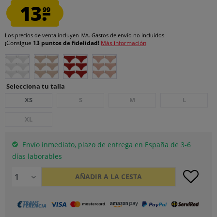
13.
99
Los precios de venta incluyen IVA.
Gastos de envío
no incluidos.
¡Consigue
13 puntos de fidelidad!
Más información
Selecciona tu talla
XS
S
M
L
XL
Envío inmediato, plazo de entrega en España de 3-6
días laborables
AÑADIR A LA CESTA