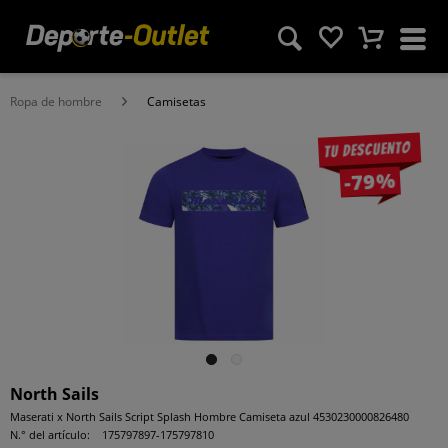
Ropa de hombre
Camisetas
Tu descuento
-79%
North Sails
Maserati x North Sails Script Splash Hombre Camiseta azul 4530230000826480
N.° del artículo:
175797897-175797810