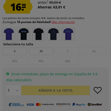
1
16.
antes
80,00 €
99
Ahorras: 63,01 €
Los precios de venta incluyen IVA.
Gastos de envío
no incluidos.
¡Consigue
16 puntos de fidelidad!
Más información
Selecciona tu talla
S
M
L
XL
2XL
3XL
4XL
Envío inmediato, plazo de entrega en España de 3-6
días laborables
AÑADIR A LA CESTA