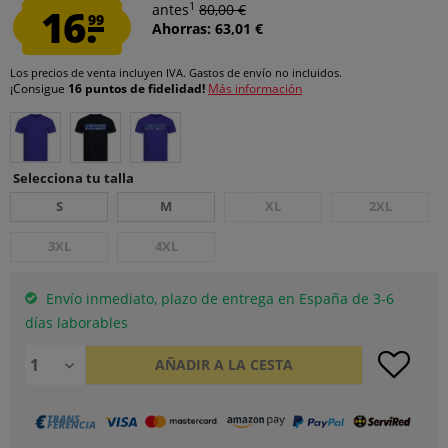
1
16.
antes
80,00 €
99
Ahorras: 63,01 €
Los precios de venta incluyen IVA.
Gastos de envío
no incluidos.
¡Consigue
16 puntos de fidelidad!
Más información
Selecciona tu talla
S
M
XL
2XL
3XL
4XL
Envío inmediato, plazo de entrega en España de 3-6
días laborables
AÑADIR A LA CESTA