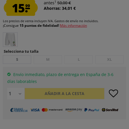
1
15.
antes
50,00 €
99
Ahorras: 34,01 €
Los precios de venta incluyen IVA.
Gastos de envío
no incluidos.
¡Consigue
15 puntos de fidelidad!
Más información
Selecciona tu talla
S
M
L
XL
Envío inmediato, plazo de entrega en España de 3-6
días laborables
AÑADIR A LA CESTA