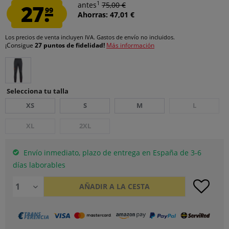
1
27.
antes
75,00 €
99
Ahorras: 47,01 €
Los precios de venta incluyen IVA.
Gastos de envío
no incluidos.
¡Consigue
27 puntos de fidelidad!
Más información
Selecciona tu talla
XS
S
M
L
XL
2XL
Envío inmediato, plazo de entrega en España de 3-6
días laborables
AÑADIR A LA CESTA