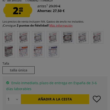
N.° del artículo:
175468642-175468629
1
2.
antes
29,99 €
49
Ahorras: 27,50 €
Los precios de venta incluyen IVA.
Gastos de envío
no incluidos.
¡Consigue
2 puntos de fidelidad!
Más información
Talla
talla única
Envío inmediato, plazo de entrega en España de 3-6
días laborables
AÑADIR A LA CESTA