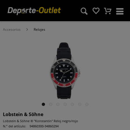
Accesorios
Relojes
Lobstein & Söhne
Lobstein & Söhne ® "Konstantin" Reloj negro/rojo
N.° del artículo:
94860300-94860294