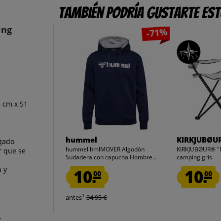
También podría gustarte es
ing
-71%
8 cm x 51
hummel
KIRKJUBØU
gado
hummel hmlMOVER Algodón
KIRKJUBØUR® "Nj
r que se
Sudadera con capucha Hombre...
camping gris
a y
10.
10.
00
00
1
antes
34,95 €
.