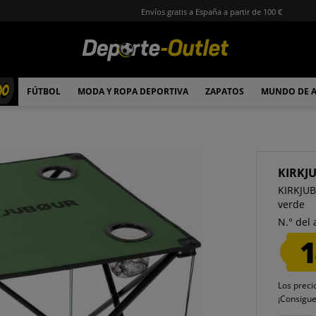
Envíos gratis a España a partir de 100 €
00
FÚTBOL
MODA Y ROPA DEPORTIVA
ZAPATOS
MUNDO DE 
KIRKJ
KIRKJUB
verde
N.° del 
1
Los preci
¡Consigu