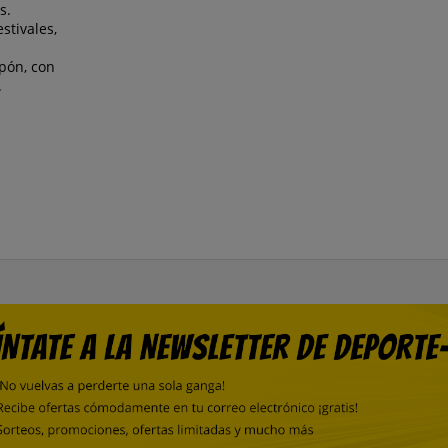
s.
stivales,
pón, con
.