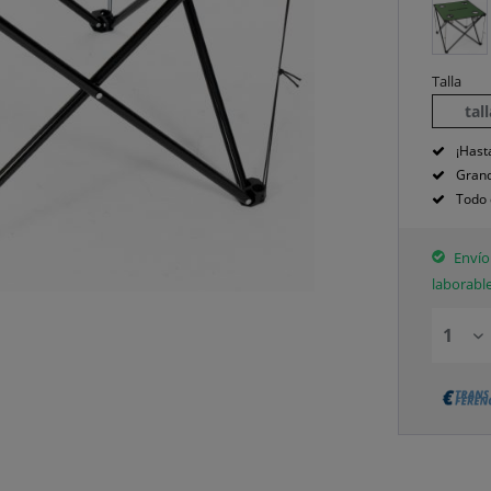
Talla
tal
¡Hast
Grand
Todo 
Envío 
laborabl