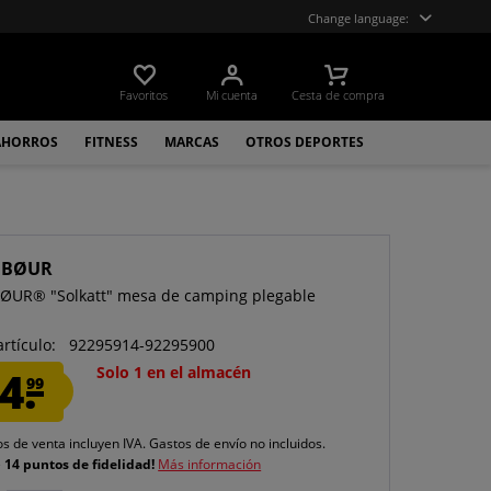
Change language:
Favoritos
Mi cuenta
Cesta de compra
AHORROS
FITNESS
MARCAS
OTROS DEPORTES
UBØUR
ØUR® "Solkatt" mesa de camping plegable
artículo:
92295914-92295900
4.
Solo 1 en el almacén
99
os de venta incluyen IVA.
Gastos de envío
no incluidos.
e
14 puntos de fidelidad!
Más información