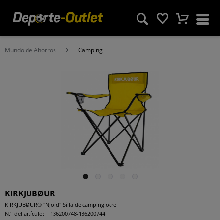
Mundo de Ahorros
Camping
KIRKJUBØUR
KIRKJUBØUR® "Njörd" Silla de camping ocre
N.° del artículo:
136200748-136200744