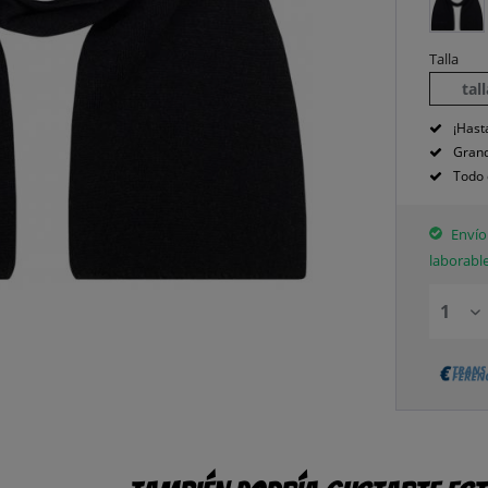
Talla
tal
¡Hast
Grand
Todo 
Envío 
laborabl