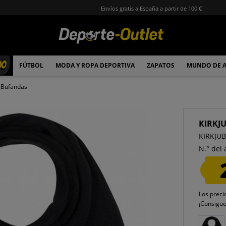
Envíos gratis a España a partir de 100 €
00
FÚTBOL
MODA Y ROPA DEPORTIVA
ZAPATOS
MUNDO DE 
Bufandas
KIRKJ
KIRKJUB
N.° del 
Los preci
¡Consigu