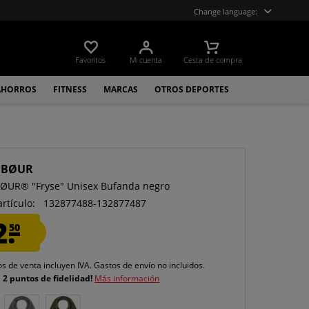
Change language:
Favoritos
Mi cuenta
Cesta de compra
AHORROS
FITNESS
MARCAS
OTROS DEPORTES
UBØUR
ØUR® "Fryse" Unisex Bufanda negro
artículo:
132877488-132877487
2.
50
os de venta incluyen IVA.
Gastos de envío
no incluidos.
e
2 puntos de fidelidad!
Más información