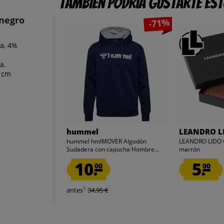
También podría gustarte es
negro
-71%
sa, 4%
a.
5 cm
hummel
LEANDRO L
hummel hmlMOVER Algodón
LEANDRO LIDO C
Sudadera con capucha Hombre...
marrón
10.
5.
00
00
1
antes
34,95 €