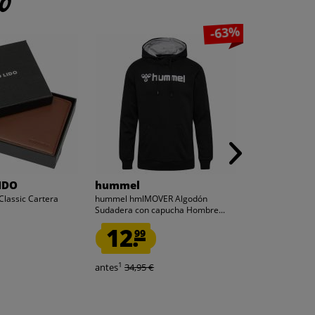
to
-63%
IDO
hummel
XL
lassic Cartera
hummel hmlMOVER Algodón
Barney Slip O
Sudadera con capucha Hombre...
Hombre Zapato
12.
6.
99
99
1
1
antes
34,95 €
antes
24,99 €