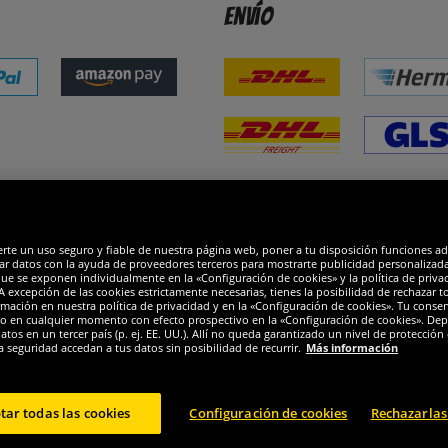
Envío
dones
R
erte un uso seguro y fiable de nuestra página web, poner a tu disposición funciones a
ar datos con la ayuda de proveedores terceros para mostrarte publicidad personalizada. 
que se exponen individualmente en la «Configuración de cookies» y la política de priva
 excepción de las cookies estrictamente necesarias, tienes la posibilidad de rechazar 
mación en nuestra política de privacidad y en la «Configuración de cookies». Tu consen
o en cualquier momento con efecto prospectivo en la «Configuración de cookies». Dep
os en un tercer país (p. ej. EE. UU.). Allí no queda garantizado un nivel de protección 
a seguridad accedan a tus datos sin posibilidad de recurrir.
Más información
tar todas las cookies
Configuración de cookies
Rechazarlas