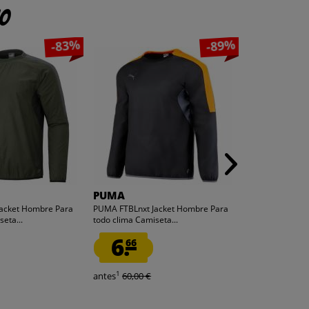
to
-83%
-89%
PUMA
Urban Fitn
acket Hombre Para
PUMA FTBLnxt Jacket Hombre Para
Urban Fitness 
eta...
todo clima Camiseta...
yoga UFM205
6.
7.
66
99
1
1
antes
60,00 €
antes
11,99 €