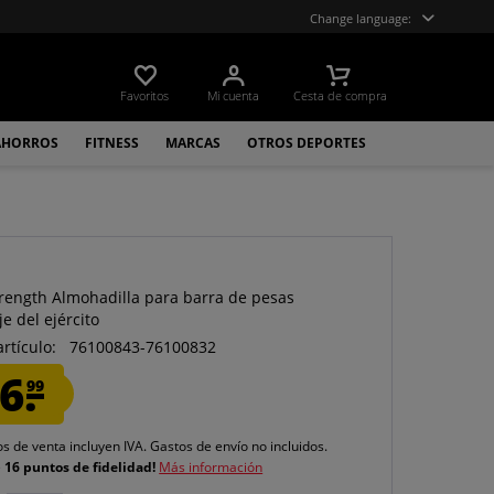
Change language:
Favoritos
Mi cuenta
Cesta de compra
AHORROS
FITNESS
MARCAS
OTROS DEPORTES
trength Almohadilla para barra de pesas
e del ejército
artículo:
76100843-76100832
6.
99
os de venta incluyen IVA.
Gastos de envío
no incluidos.
e
16 puntos de fidelidad!
Más información