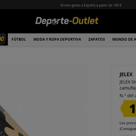
Envíos gratis a España a partir de 100 €
00
FÚTBOL
MODA Y ROPA DEPORTIVA
ZAPATOS
MUNDO DE 
JELEX
JELEX S
camuflaj
N.° del 
1
Los preci
¡Consigu