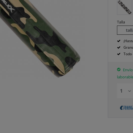
Talla
tal
¡Hast
Grand
Todo 
Envío 
laborabl