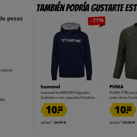
También podría gustarte es
de pesas
-71%
 cierre
hummel
PUMA
hummel hmlMOVER Algodón
PUMA FTBLnxt J
Sudadera con capucha Hombre...
todo clima Camis
as,
10.
10.
00
00
1
1
antes
34,95 €
antes
60,00 €