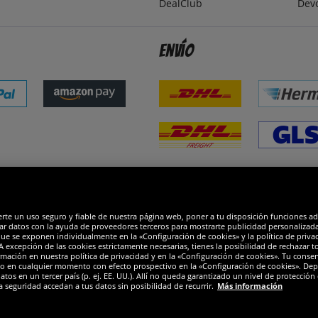
DealClub
Dev
Envío
dones
R
erte un uso seguro y fiable de nuestra página web, poner a tu disposición funciones a
ar datos con la ayuda de proveedores terceros para mostrarte publicidad personalizada. 
que se exponen individualmente en la «Configuración de cookies» y la política de priva
 excepción de las cookies estrictamente necesarias, tienes la posibilidad de rechazar 
mación en nuestra política de privacidad y en la «Configuración de cookies». Tu consen
o en cualquier momento con efecto prospectivo en la «Configuración de cookies». Dep
os en un tercer país (p. ej. EE. UU.). Allí no queda garantizado un nivel de protección 
a seguridad accedan a tus datos sin posibilidad de recurrir.
Más información