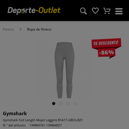
Fitness
Ropa de fitness
Tu descuento
-86%
Gymshark
Gymshark Full Length Mujer Leggins B1A1T-GBC6-BZ1
N.° del artículo:
134964161-134964027