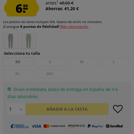
1
6.
antes
48,00 €
80
Ahorras: 41,20 €
Los precios de venta incluyen IVA.
Gastos de envío
no incluidos.
¡Consigue
6 puntos de fidelidad!
Más información
Selecciona tu talla
XS
S
M
L
XL
2XL
Envío inmediato, plazo de entrega en España de 3-6
días laborables
AÑADIR A LA CESTA