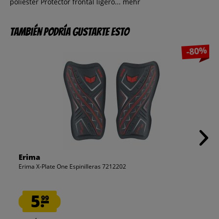
poliéster Protector frontal ligero...
mehr
También podría gustarte esto
-80%
Erima
Erima X-Plate One Espinilleras 7212202
5.
99