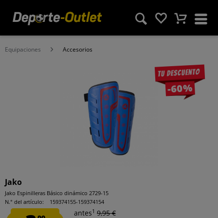
Equipaciones
Accesorios
Tu descuento
-60%
Jako
Jako Espinilleras Básico dinámico 2729-15
N.° del artículo:
159374155-159374154
1
antes
9,95 €
99