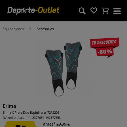
Equipaciones
Accesorios
Tu descuento
-80%
Erima
Erima X-Plate Duo Espinilleras 7212203
N.° del artículo:
142377659-142377653
1
antes
29,99 €
99