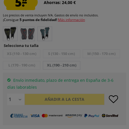
5.
Ahorras: 24,00 €
Los precios de venta incluyen IVA.
Gastos de envío
no incluidos.
¡Consigue
5 puntos de fidelidad!
Más información
Selecciona tu talla
XS (110 - 130 cm)
S (130 - 150 cm)
M (150 - 170 cm)
L (170 - 190 cm)
XL (190 - 210 cm)
Envío inmediato, plazo de entrega en España de 3-6
días laborables
AÑADIR A LA CESTA