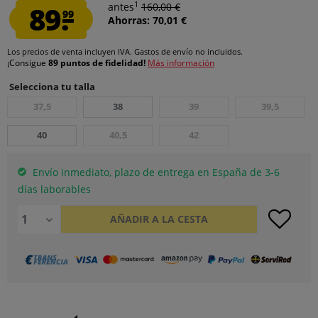
1
89.
antes
160,00 €
99
Ahorras: 70,01 €
Los precios de venta incluyen IVA.
Gastos de envío
no incluidos.
¡Consigue
89 puntos de fidelidad!
Más información
Selecciona tu talla
37,5
38
39
39,5
40
40,5
42
Envío inmediato, plazo de entrega en España de 3-6
días laborables
AÑADIR A LA CESTA