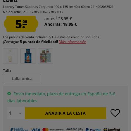
Lizenz
Looney Tunes Sábanas Conjunto 100 x 135 cm 40 x 60 cm 2414202063521
N.° del artículo:
173850036-173850033
1
5.
antes
23,95 €
00
Ahorras: 18,95 €
Los precios de venta incluyen IVA.
Gastos de envío
no incluidos.
¡Consigue
5 puntos de fidelidad!
Más información
Talla
talla única
Envío inmediato, plazo de entrega en España de 3-6
días laborables
AÑADIR A LA CESTA