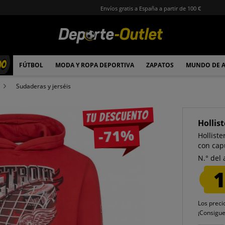
Envíos gratis a España a partir de 100 €
00
FÚTBOL
MODA Y ROPA DEPORTIVA
ZAPATOS
MUNDO DE 
Sudaderas y jerséis
Tu descuento
Hollist
-71%
Hollist
con cap
N.° del 
1
Los preci
¡Consigu