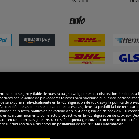
DealClub
Dev
Envío
dones
R
erte un uso seguro y fiable de nuestra página web, poner a tu disposición funciones a
ar datos con la ayuda de proveedores terceros para mostrarte publicidad personalizada. 
que se exponen individualmente en la «Configuración de cookies» y la política de priva
 excepción de las cookies estrictamente necesarias, tienes la posibilidad de rechazar 
mación en nuestra política de privacidad y en la «Configuración de cookies». Tu consen
o en cualquier momento con efecto prospectivo en la «Configuración de cookies». Dep
os en un tercer país (p. ej. EE. UU.). Allí no queda garantizado un nivel de protección 
a seguridad accedan a tus datos sin posibilidad de recurrir.
Más información