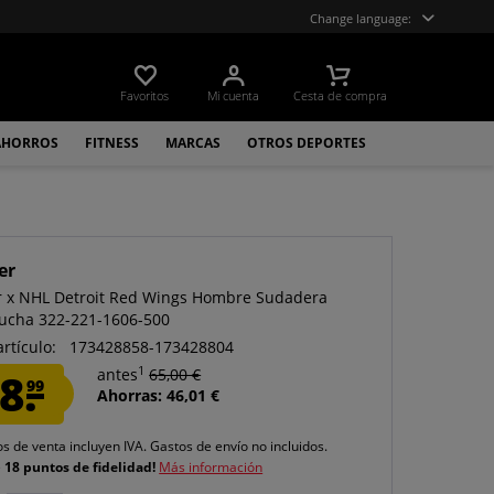
Change language:
Favoritos
Mi cuenta
Cesta de compra
AHORROS
FITNESS
MARCAS
OTROS DEPORTES
er
er x NHL Detroit Red Wings Hombre Sudadera
ucha 322-221-1606-500
artículo:
173428858-173428804
1
8.
antes
65,00 €
99
Ahorras: 46,01 €
os de venta incluyen IVA.
Gastos de envío
no incluidos.
e
18 puntos de fidelidad!
Más información