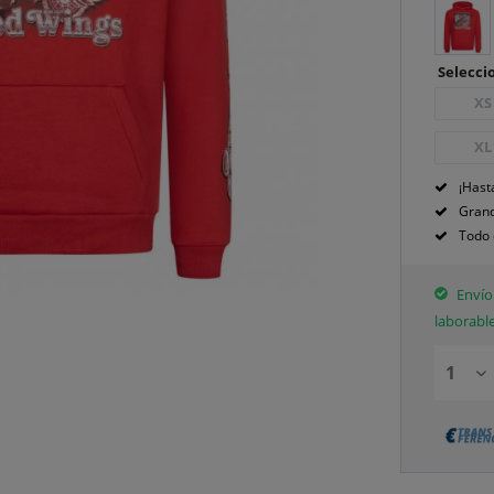
Seleccio
XS
XL
¡Hast
Grand
Todo 
Envío 
laborabl