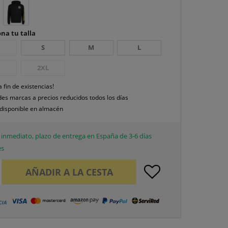
na tu talla
S
M
L
2XL
a fin de existencias!
es marcas a precios reducidos todos los días
disponible en almacén
inmediato, plazo de entrega en España de 3-6 días
es
AÑADIR A LA CESTA