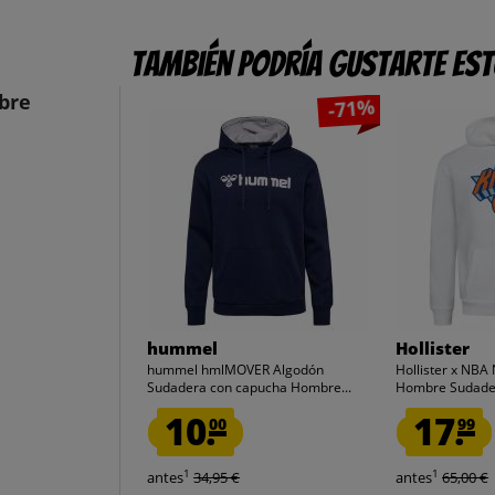
También podría gustarte es
bre
-71%
hummel
Hollister
hummel hmlMOVER Algodón
Hollister x NBA
Sudadera con capucha Hombre...
Hombre Sudader
10.
17.
00
99
1
1
antes
34,95 €
antes
65,00 €