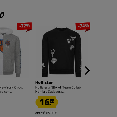
to
-72%
-74%
Hollister
Fanatics
 New York Knicks
Hollister x NBA All Team Collab
Los Ángeles Re
a con...
Hombre Sudadera...
Hombre Camiset
16.
59.
99
99
1
1
antes
65,00 €
antes
130,00 