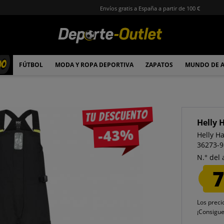
Envíos gratis a España a partir de 100 €
00
FÚTBOL
MODA Y ROPA DEPORTIVA
ZAPATOS
MUNDO DE 
Tu descuento
Helly 
-43%
Helly H
36273-9
N.° del 
7
Los preci
¡Consigu