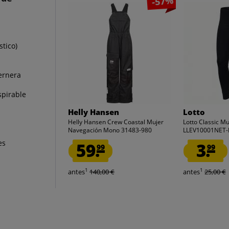
-57%
tico)
pernera
spirable
Helly Hansen
Lotto
Helly Hansen Crew Coastal Mujer
Lotto Classic M
Navegación Mono 31483-980
LLEV10001NET-
es
59.
3.
99
99
1
1
antes
140,00 €
antes
25,00 €