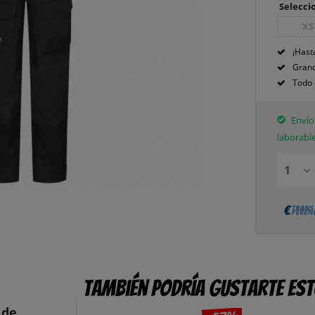
Seleccio
XS
¡Hast
Grand
Todo 
Envío 
laborabl
También podría gustarte es
 de