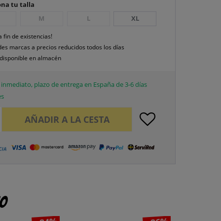
na tu talla
M
L
XL
a fin de existencias!
es marcas a precios reducidos todos los días
disponible en almacén
inmediato, plazo de entrega en España de 3-6 días
es
AÑADIR A LA CESTA
to