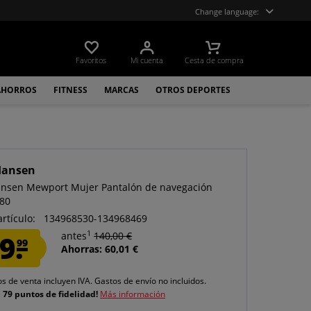
Change language:
Favoritos
Mi cuenta
Cesta de compra
AHORROS
FITNESS
MARCAS
OTROS DEPORTES
Hansen
ansen Mewport Mujer Pantalón de navegación
80
artículo:
134968530-134968469
1
9.
antes
140,00 €
99
Ahorras: 60,01 €
os de venta incluyen IVA.
Gastos de envío
no incluidos.
e
79 puntos de fidelidad!
Más información