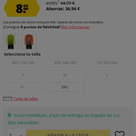
1
8.
antes
44,99 €
05
Ahorras: 36,94 €
Los precios de venta incluyen IVA.
Gastos de envío
no incluidos.
¡Consigue
8 puntos de fidelidad!
Más información
Selecciona tu talla
3XS 128-140
2XS 140-152
XS 152-164
S
M
L
XL
2XL
Tabla de tallas
Envío inmediato, plazo de entrega en España de 3-6
días laborables
AÑADIR A LA CESTA