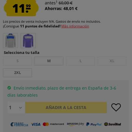
1
11.
antes
60,00 €
99
Ahorras: 48,01 €
Los precios de venta incluyen IVA.
Gastos de envío
no incluidos.
¡Consigue
11 puntos de fidelidad!
Más información
Selecciona tu talla
S
M
L
XL
2XL
Envío inmediato, plazo de entrega en España de 3-6
días laborables
AÑADIR A LA CESTA