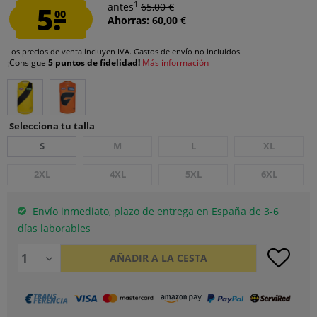
1
5.
antes
65,00 €
00
Ahorras: 60,00 €
Los precios de venta incluyen IVA.
Gastos de envío
no incluidos.
¡Consigue
5 puntos de fidelidad!
Más información
Selecciona tu talla
S
M
L
XL
2XL
4XL
5XL
6XL
Envío inmediato, plazo de entrega en España de 3-6
días laborables
AÑADIR A LA CESTA