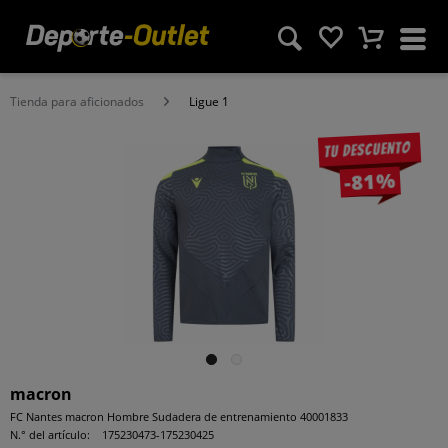
Tienda para aficionados
Ligue 1
Tu descuento
-81%
macron
FC Nantes macron Hombre Sudadera de entrenamiento 40001833
N.° del artículo:
175230473-175230425