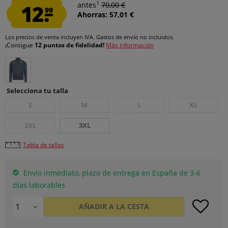
1
12.
antes
70,00 €
99
Ahorras: 57,01 €
Los precios de venta incluyen IVA.
Gastos de envío
no incluidos.
¡Consigue
12 puntos de fidelidad!
Más información
Selecciona tu talla
S
M
L
XL
2XL
3XL
Tabla de tallas
Envío inmediato, plazo de entrega en España de 3-6
días laborables
AÑADIR A LA CESTA