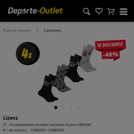
Ropa de hombre
Calcetines
Tu descuento
4
-48%
x
Lizenz
ET – El extraterrestre Hombre Calcetines 4 pares 93891687
N.° del artículo:
150862931-150862926