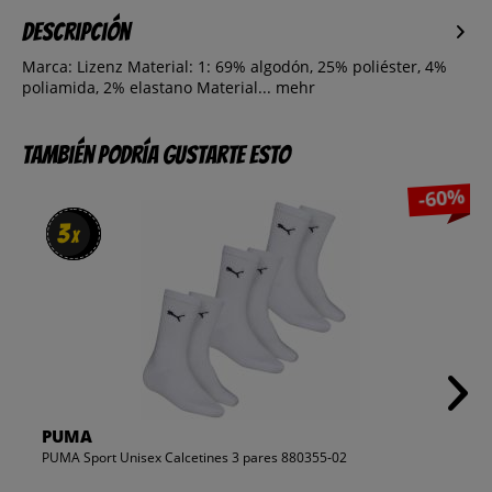
Descripción
Marca: Lizenz Material: 1: 69% algodón, 25% poliéster, 4%
poliamida, 2% elastano Material...
mehr
También podría gustarte esto
-60%
3
3
x
x
PUMA
PUMA Sport Unisex Calcetines 3 pares 880355-02