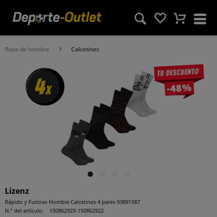
Ropa de hombre
Calcetines
Tu descuento
4
-48%
x
Lizenz
Rápido y Furioso Hombre Calcetines 4 pares 93891587
N.° del artículo:
150862929-150862922