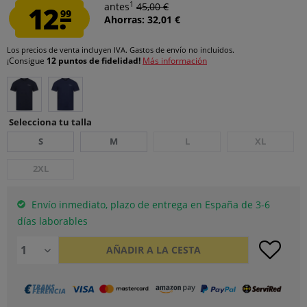
1
12.
antes
45,00 €
99
Ahorras: 32,01 €
Los precios de venta incluyen IVA.
Gastos de envío
no incluidos.
¡Consigue
12 puntos de fidelidad!
Más información
Selecciona tu talla
S
M
L
XL
2XL
Envío inmediato, plazo de entrega en España de 3-6
días laborables
AÑADIR A LA CESTA