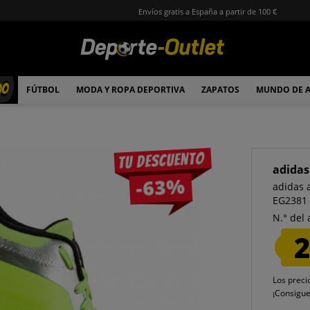
Envíos gratis a España a partir de 100 €
00
FÚTBOL
MODA Y ROPA DEPORTIVA
ZAPATOS
MUNDO DE 
Tu descuento
adidas
-63%
adidas 
EG2381
N.° del 
2
Los preci
¡Consigu