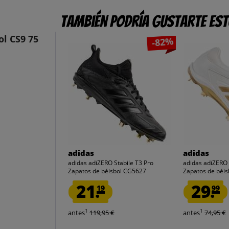
También podría gustarte es
ol CS9 75
-82%
adidas
adidas
adidas adiZERO Stabile T3 Pro
adidas adiZERO
Zapatos de béisbol CG5627
Zapatos de béi
21.
29.
19
99
1
1
antes
119,95 €
antes
74,95 €