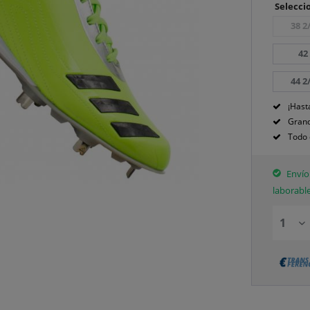
Seleccio
38 2
42
44 2
¡Hast
Grand
Todo 
Envío 
laborabl