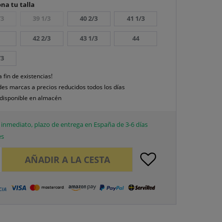
na tu talla
/3
39 1/3
40 2/3
41 1/3
42 2/3
43 1/3
44
/3
a fin de existencias!
es marcas a precios reducidos todos los días
disponible en almacén
inmediato, plazo de entrega en España de 3-6 días
es
AÑADIR A LA CESTA