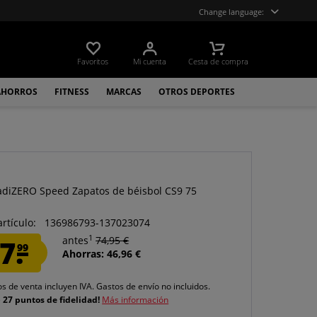
Change language:
Favoritos
Mi cuenta
Cesta de compra
AHORROS
FITNESS
MARCAS
OTROS DEPORTES
adiZERO Speed Zapatos de béisbol CS9 75
artículo:
136986793-137023074
1
7.
antes
74,95 €
99
Ahorras: 46,96 €
os de venta incluyen IVA.
Gastos de envío
no incluidos.
e
27 puntos de fidelidad!
Más información