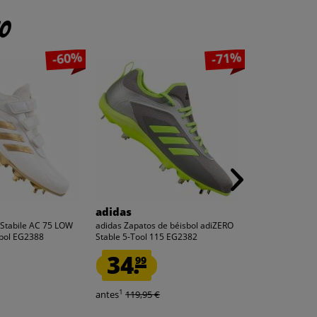
to
-60%
-71%
adidas
adidas
 Stabile AC 75 LOW
adidas Zapatos de béisbol adiZERO
adidas Predato
sbol EG2388
Stable 5-Tool 115 EG2382
Botas de fútbol
34.
27.
99
99
1
1
antes
119,95 €
antes
90,00 €