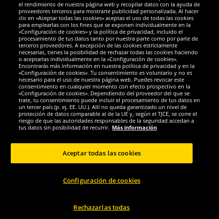
el rendimiento de nuestra página web y recopilar datos con la ayuda de
Galardones
proveedores terceros para mostrarte publicidad personalizada. Al hacer
clic en «Aceptar todas las cookies» aceptas el uso de todas las cookies
para emplearlas con los fines que se exponen individualmente en la
«Configuración de cookies» y la política de privacidad, incluido el
procesamiento de tus datos tanto por nuestra parte como por parte de
terceros proveedores. A excepción de las cookies estrictamente
necesarias, tienes la posibilidad de rechazar todas las cookies haciendo
o aceptarlas individualmente en la «Configuración de cookies».
Encontrarás más información en nuestra política de privacidad y en la
«Configuración de cookies». Tu consentimiento es voluntario y no es
necesario para el uso de nuestra página web. Puedes revocar este
consentimiento en cualquier momento con efecto prospectivo en la
«Configuración de cookies». Dependiendo del proveedor del que se
trate, tu consentimiento puede incluir el procesamiento de tus datos en
un tercer país (p. ej. EE. UU.). Allí no queda garantizado un nivel de
protección de datos comparable al de la UE y, según el TJCE, se corre el
Redes sociales
riesgo de que las autoridades responsables de la seguridad accedan a
tus datos sin posibilidad de recurrir.
Más información
Aceptar todas las cookies
Copyright © 2024 Sportspar GmbH, Gustav-Adolf-Ring 7, 04838 Eilenburg DE -
Configuración de cookies
Todos los derechos reservados
1
*Todos los precios de venta incluyen IVA.
Gastos de envío
no incluidos.
Precio
2
de venta recomendado actual u original del fabricante, con IVA.
El precio solo
se aplica a clientes con una suscripción activa al DealClub.
Rechazarlas todas