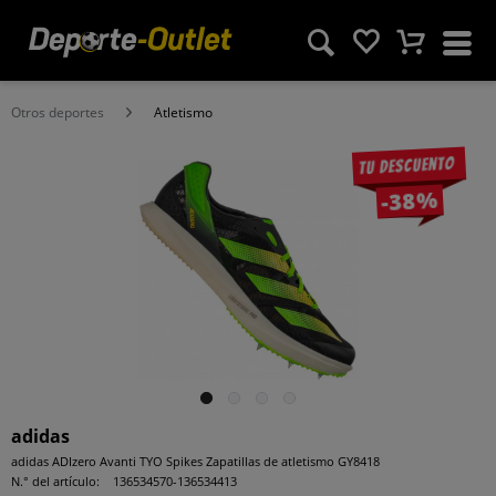
Otros deportes
Atletismo
Tu descuento
-38%
adidas
adidas ADIzero Avanti TYO Spikes Zapatillas de atletismo GY8418
N.° del artículo:
136534570-136534413