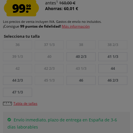
1
99.
antes
160,00 €
99
Ahorras: 60,01 €
Los precios de venta incluyen IVA.
Gastos de envío
no incluidos.
¡Consigue
99 puntos de fidelidad!
Más información
Selecciona tu talla
36
37 1/3
38
38 2/3
39 1/3
40
40 2/3
41 1/3
42
42 2/3
43 1/3
44
44 2/3
45 1/3
46
46 2/3
47 1/3
Tabla de tallas
Envío inmediato, plazo de entrega en España de 3-6
días laborables