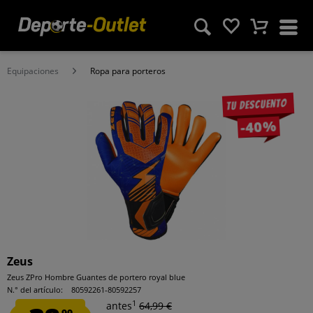
Equipaciones
Ropa para porteros
Tu descuento
-40%
Zeus
Zeus ZPro Hombre Guantes de portero royal blue
N.° del artículo:
80592261-80592257
1
antes
64,99 €
99