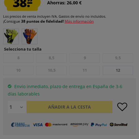
38.
Ahorras: 26,00 €
Los precios de venta incluyen IVA.
Gastos de envío
no incluidos.
¡Consigue
38 puntos de fidelidad!
Más información
Selecciona tu talla
8
8,5
9
9,5
10
10,5
11
12
Envío inmediato, plazo de entrega en España de 3-6
días laborables
AÑADIR A LA CESTA