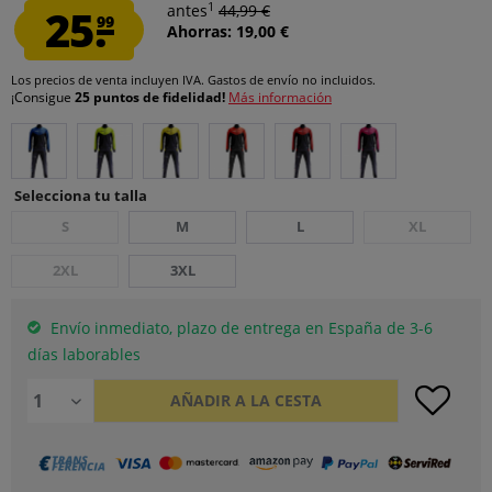
1
25.
antes
44,99 €
99
Ahorras: 19,00 €
Los precios de venta incluyen IVA.
Gastos de envío
no incluidos.
¡Consigue
25 puntos de fidelidad!
Más información
Selecciona tu talla
S
M
L
XL
2XL
3XL
Envío inmediato, plazo de entrega en España de 3-6
días laborables
AÑADIR A LA CESTA