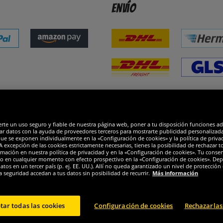
Envío
dones
R
erte un uso seguro y fiable de nuestra página web, poner a tu disposición funciones a
ar datos con la ayuda de proveedores terceros para mostrarte publicidad personalizada. 
que se exponen individualmente en la «Configuración de cookies» y la política de priva
 excepción de las cookies estrictamente necesarias, tienes la posibilidad de rechazar 
mación en nuestra política de privacidad y en la «Configuración de cookies». Tu consen
o en cualquier momento con efecto prospectivo en la «Configuración de cookies». Dep
os en un tercer país (p. ej. EE. UU.). Allí no queda garantizado un nivel de protección 
a seguridad accedan a tus datos sin posibilidad de recurrir.
Más información
tar todas las cookies
Configuración de cookies
Rechazarlas