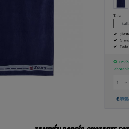
Talla
tal
¡Hast
Grand
Todo 
Envío 
laborabl