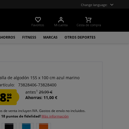
Change language:
Favoritos
Mi cuenta
Cesta de compra
AHORROS
FITNESS
MARCAS
OTROS DEPORTES
alla de algodón 155 x 100 cm azul marino
artículo:
73828406-73828400
1
8.
antes
29,99 €
99
Ahorras: 11,00 €
os de venta incluyen IVA.
Gastos de envío
no incluidos.
e
18 puntos de fidelidad!
Más información