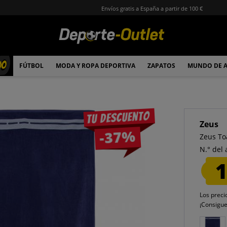
Envíos gratis a España a partir de 100 €
00
FÚTBOL
MODA Y ROPA DEPORTIVA
ZAPATOS
MUNDO DE 
Tu descuento
Zeus
-37%
Zeus To
N.° del 
1
Los preci
¡Consigu