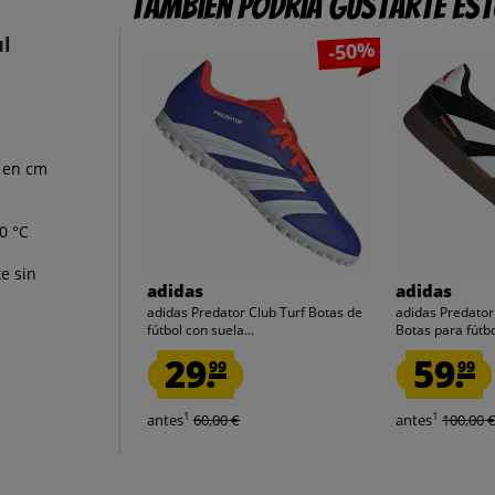
También podría gustarte es
ul
-50%
 en cm
0 °C
e sin
adidas
adidas
adidas Predator Club Turf Botas de
adidas Predato
fútbol con suela...
Botas para fútbol
29.
59.
99
99
1
1
antes
60,00 €
antes
100,00 