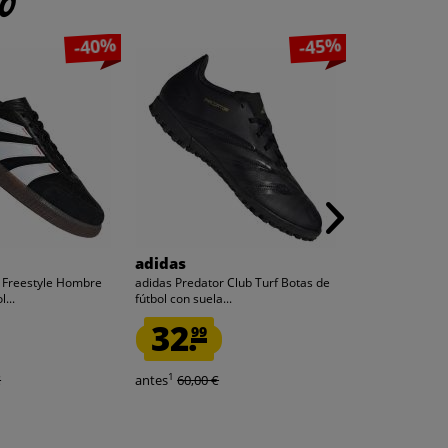
to
-40%
-45%
adidas
adidas
r Freestyle Hombre
adidas Predator Club Turf Botas de
adidas Original
...
fútbol con suela...
Hombre Camise
32.
19.
99
99
1
1
€
antes
60,00 €
antes
40,00 €