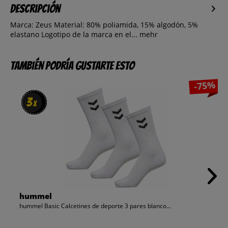
Descripción
Marca: Zeus Material: 80% poliamida, 15% algodón, 5%
elastano Logotipo de la marca en el...
mehr
También podría gustarte esto
-75%
3
3
x
x
hummel
hummel Basic Calcetines de deporte 3 pares blanco...