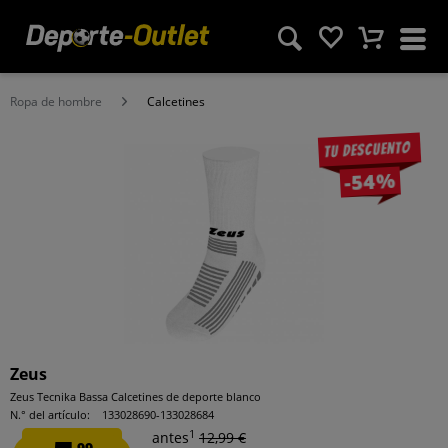
Ropa de hombre
Calcetines
Tu descuento
-54%
Zeus
Zeus Tecnika Bassa Calcetines de deporte blanco
N.° del artículo:
133028690-133028684
1
antes
12,99 €
99