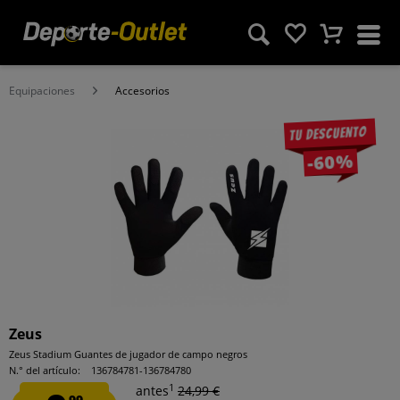
Equipaciones
Accesorios
Tu descuento
-60%
Zeus
Zeus Stadium Guantes de jugador de campo negros
N.° del artículo:
136784781-136784780
1
antes
24,99 €
99