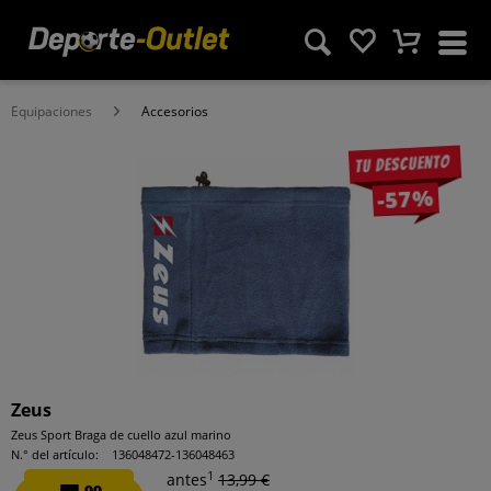
Equipaciones
Accesorios
Tu descuento
-57%
Zeus
Zeus Sport Braga de cuello azul marino
N.° del artículo:
136048472-136048463
1
antes
13,99 €
99