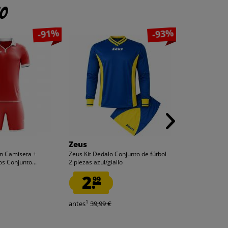
to
-91%
-93%
Zeus
Zeus
on Camiseta +
Zeus Kit Dedalo Conjunto de fútbol
Zeus Kit Pippo 
s Conjunto...
2 piezas azul/giallo
Pantalones corto
2.
2.
99
99
1
1
antes
39,99 €
antes
34,99 €