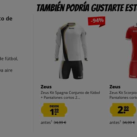
También podría gustarte es
to de
-94%
e fútbol,
a aire
Zeus
Zeus
Zeus Kit Spagna Conjunto de fútbol
Zeus Kit Scorpi
+ Pantalones cortos 2...
Pantalones corto
2.
DESDE
99
1.
99
1
1
antes
34,99 €
antes
34,99 €