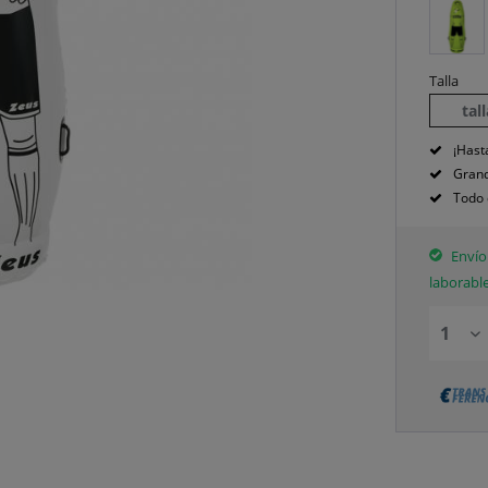
Talla
tal
¡Hast
Grand
Todo 
Envío 
laborabl