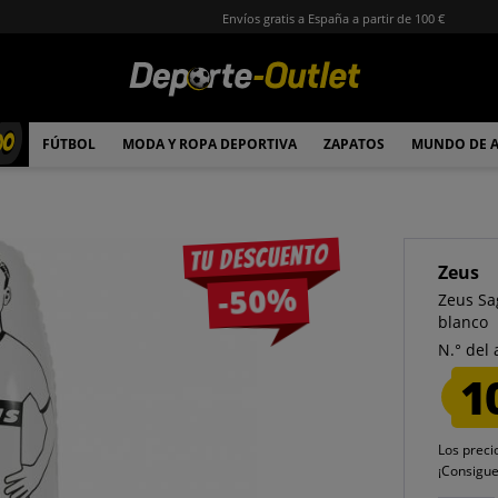
Envíos gratis a España a partir de 100 €
00
FÚTBOL
MODA Y ROPA DEPORTIVA
ZAPATOS
MUNDO DE 
Tu descuento
Zeus
-50%
Zeus Sa
blanco
N.° del 
1
Los preci
¡Consigu