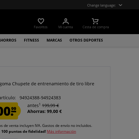
Change language:
Favoritos
Mi cuenta
Cesta de compra
AHORROS
FITNESS
MARCAS
OTROS DEPORTES
goma Chupete de entrenamiento de tiro libre
artículo:
94924388-94924383
1
00.
antes
199,99 €
99
Ahorras: 99,00 €
os de venta incluyen IVA.
Gastos de envío
no incluidos.
e
100 puntos de fidelidad!
Más información