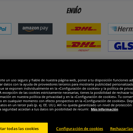
Envío
dones
R
erte un uso seguro y fiable de nuestra página web, poner a tu disposición funciones a
ar datos con la ayuda de proveedores terceros para mostrarte publicidad personalizada. 
que se exponen individualmente en la «Configuración de cookies» y la política de priva
 excepción de las cookies estrictamente necesarias, tienes la posibilidad de rechazar 
mación en nuestra política de privacidad y en la «Configuración de cookies». Tu consen
o en cualquier momento con efecto prospectivo en la «Configuración de cookies». Dep
os en un tercer país (p. ej. EE. UU.). Allí no queda garantizado un nivel de protección 
a seguridad accedan a tus datos sin posibilidad de recurrir.
Más información
tar todas las cookies
Configuración de cookies
Rechazarlas