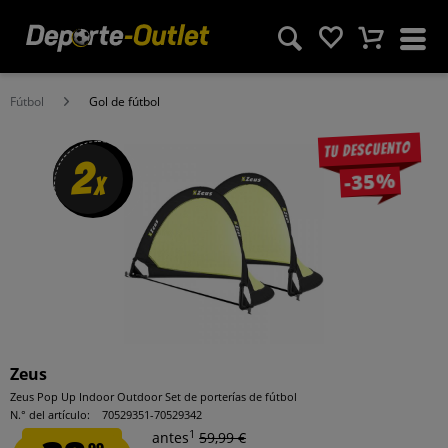
Fútbol
Gol de fútbol
Tu descuento
2
-35%
x
Zeus
Zeus Pop Up Indoor Outdoor Set de porterías de fútbol
N.° del artículo:
70529351-70529342
1
antes
59,99 €
99