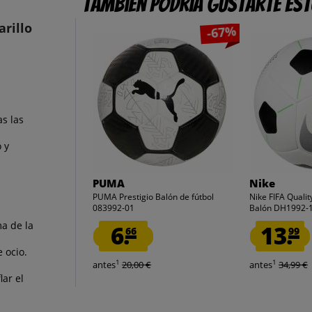
También podría gustarte es
rillo
-67%
s las
 y
PUMA
Nike
PUMA Prestigio Balón de fútbol
Nike FIFA Qualit
083992-01
Balón DH1992-
a de la
6.
13.
66
99
 ocio.
1
1
antes
20,00 €
antes
34,99 €
lar el