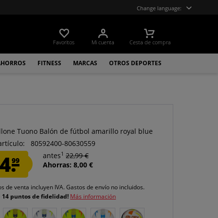
Change language:
Favoritos
Mi cuenta
Cesta de compra
AHORROS
FITNESS
MARCAS
OTROS DEPORTES
llone Tuono Balón de fútbol amarillo royal blue
artículo:
80592400-80630559
1
4.
antes
22,99 €
99
Ahorras: 8,00 €
os de venta incluyen IVA.
Gastos de envío
no incluidos.
e
14 puntos de fidelidad!
Más información