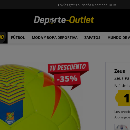
Envíos gratis a España a partir de 100 €
00
FÚTBOL
MODA Y ROPA DEPORTIVA
ZAPATOS
MUNDO DE 
Tu descuento
Zeus
-35%
Zeus Pa
N.° del 
1
Los preci
¡Consigu