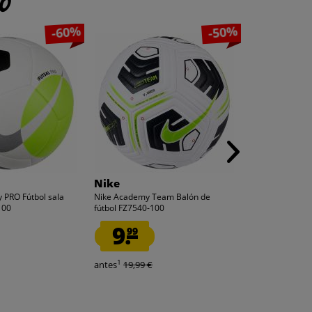
to
-60%
-50%
Nike
Lizenz
y PRO Fútbol sala
Nike Academy Team Balón de
Copa Mundial de
100
fútbol FZ7540-100
Lizenz Balón de
9.
6.
99
66
1
1
antes
19,99 €
antes
19,99 €