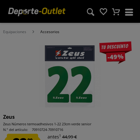
Equipaciones
Accesorios
Tu descuento
-49%
Zeus
Zeus Números termoadhesivos 1-22 23cm verde senior
N.° del artículo:
70910724-70910716
1
antes
44,99 €
99