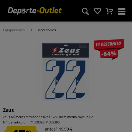
Equipaciones
Accesorios
Tu descuento
-64%
Zeus
Zeus Números termoadhesivos 1-22 10cm medio royal blue
N.° del artículo:
71309393-71309390
1
antes
49,99 €
99