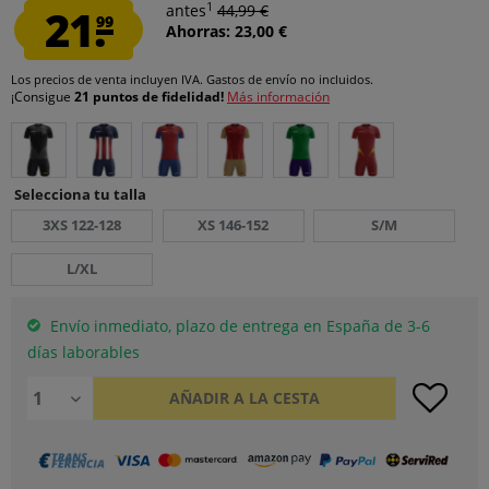
1
21.
antes
44,99 €
99
Ahorras: 23,00 €
Los precios de venta incluyen IVA.
Gastos de envío
no incluidos.
¡Consigue
21 puntos de fidelidad!
Más información
Selecciona tu talla
3XS 122-128
XS 146-152
S/M
L/XL
Envío inmediato, plazo de entrega en España de 3-6
días laborables
AÑADIR A LA CESTA