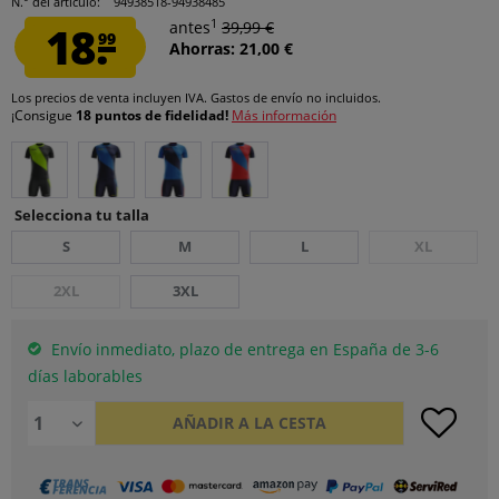
N.° del artículo:
94938518-94938485
1
18.
antes
39,99 €
99
Ahorras: 21,00 €
Los precios de venta incluyen IVA.
Gastos de envío
no incluidos.
¡Consigue
18 puntos de fidelidad!
Más información
Selecciona tu talla
S
M
L
XL
2XL
3XL
Envío inmediato, plazo de entrega en España de 3-6
días laborables
AÑADIR A LA CESTA