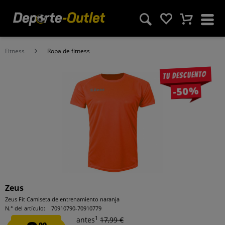
Fitness
Ropa de fitness
Tu descuento
-50%
Zeus
Zeus Fit Camiseta de entrenamiento naranja
N.° del artículo:
70910790-70910779
1
antes
17,99 €
99