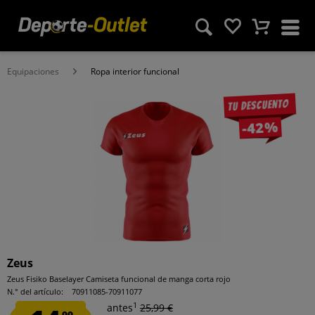
Equipaciones
Ropa interior funcional
Tu descuento
-42%
Zeus
Zeus Fisiko Baselayer Camiseta funcional de manga corta rojo
N.° del artículo:
70911085-70911077
1
antes
25,99 €
99