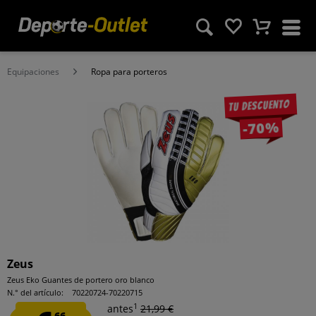
Equipaciones
Ropa para porteros
Tu descuento
-70%
Zeus
Zeus Eko Guantes de portero oro blanco
N.° del artículo:
70220724-70220715
1
antes
21,99 €
66