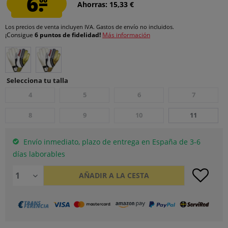
6.
Ahorras: 15,33 €
Los precios de venta incluyen IVA.
Gastos de envío
no incluidos.
¡Consigue
6 puntos de fidelidad!
Más información
Selecciona tu talla
4
5
6
7
8
9
10
11
Envío inmediato, plazo de entrega en España de 3-6
días laborables
AÑADIR A LA CESTA