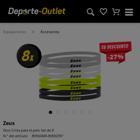
Equipaciones
Accesorios
Tu descuento
8
-27%
x
Zeus
Zeus Cinta para el pelo Set de 8
N.° del artículo:
80592409-80592397