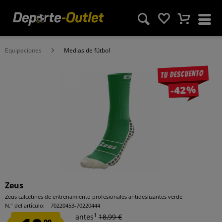
Equipaciones
Medias de fútbol
Tu descuento
-42%
Zeus
Zeus calcetines de entrenamiento profesionales antideslizantes verde
N.° del artículo:
70220453-70220444
1
antes
18,99 €
99