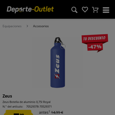
Equipaciones
Accesorios
Tu descuento
-47%
Zeus
Zeus Botella de aluminio 0,75l Royal
N.° del artículo:
70529378-70529371
1
antes
14,99 €
99